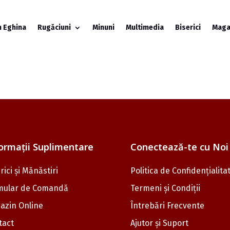
n Eghina
Rugăciuni
Minuni
Multimedia
Biserici
Maga
ormații Suplimentare
Conectează-te cu Noi
rici și Mănăstiri
Politica de Confidențialita
mular de Comandă
Termeni și Condiții
azin Online
Întrebări Frecvente
tact
Ajutor și Suport