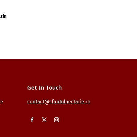
zin
Get In Touch
te
contact@sfantulnectarie.ro