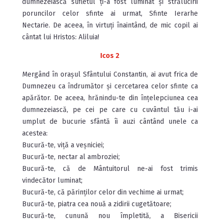
dumnezeiască sufletul ți-a fost luminat și strălucirii
poruncilor celor sfinte ai urmat, Sfinte Ierarhe
Nectarie. De aceea, în virtuți înaintând, de mic copil ai
cântat lui Hristos: Aliluia!
Icos 2
Mergând în orașul Sfântului Constantin, ai avut frica de
Dumnezeu ca îndrumător și cercetarea celor sfinte ca
apă­rător. De aceea, hrănindu-te din înțelepciunea cea
dumnezeiască, pe cei pe care cu cuvântul tău i-ai
umplut de bucurie sfântă îi auzi cântând unele ca
acestea:
Bucură-te, viță a veșniciei;
Bucură-te, nectar al ambroziei;
Bucură-te, că de Mântuitorul ne-ai fost trimis
vindecător luminat;
Bucură-te, că părinților celor din vechime ai urmat;
Bucură-te, piatra cea nouă a zidirii cugetătoare;
Bucură-te, cunună nou împletită, a Bisericii