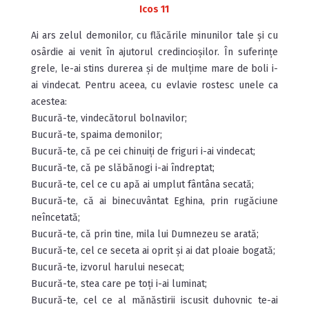
Icos 11
Ai ars zelul demonilor, cu flăcările minunilor tale și cu
osârdie ai venit în ajutorul credincioșilor. În suferințe
grele, le-ai stins durerea și de mulțime mare de boli i-
ai vindecat. Pentru aceea, cu evlavie rostesc unele ca
acestea:
Bucură-te, vindecătorul bolnavilor;
Bucură-te, spaima demonilor;
Bucură-te, că pe cei chinuiți de friguri i-ai vindecat;
Bucură-te, că pe slăbănogi i-ai îndreptat;
Bucură-te, cel ce cu apă ai umplut fântâna secată;
Bucură-te, că ai binecuvântat Eghina, prin rugăciune
neîncetată;
Bucură-te, că prin tine, mila lui Dumnezeu se arată;
Bucură-te, cel ce seceta ai oprit și ai dat ploaie bogată;
Bucură-te, izvorul harului nesecat;
Bucură-te, stea care pe toți i-ai luminat;
Bucură-te, cel ce al mănăstirii iscusit duhovnic te-ai