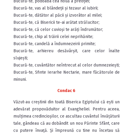
Bucură-te, podoaba cea nouă a preoției;
Bucură-te, vas al blândeții și tezaur al iubirii;
Bucură-te, dătător al păcii și izvorâtor al milei;
Bucură-te, că Bisericii te-ai arătat strălucitor;
Bucură-te, că celor cuvioși te arăți îndrumător;
Bucură-te, chip al trăirii celei neprihănite;
Bucură-te, candelă a îndumnezeirii primite;
Bucură-te, arhiereu desăvârșit, care celor înalte
slujești;
Bucură-te, cuvântător neîntrecut al celor dumnezeiești;
Bucură-te, Sfinte Ierarhe Nectarie, mare făcătorule de
minuni.
Condac 6
Văzut-au creștinii din toată Biserica Egiptului că ești un
adevărat propovăduitor al Evangheliei. Pentru aceea,
mulțimea credincioșilor, ce ascultau cuvântul învățăturii
tale, gândeau că au dobândit un nou Părinte Sfânt, care
cu putere învață. Și împreună cu tine nu încetau să