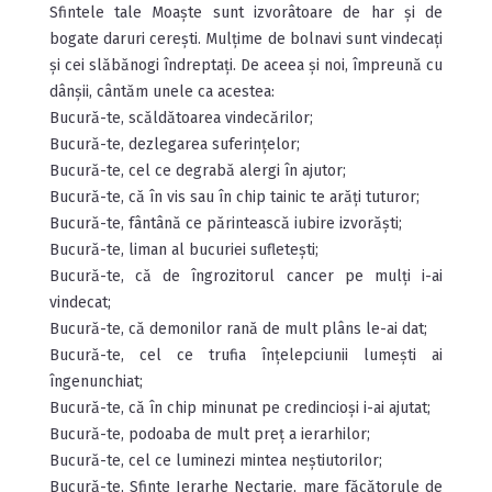
Sfintele tale Moaște sunt izvorâtoare de har și de
bogate daruri cerești. Mulțime de bolnavi sunt vindecați
și cei slăbănogi îndreptați. De aceea și noi, împreună cu
dânșii, cântăm unele ca acestea:
Bucură-te, scăldătoarea vindecărilor;
Bucură-te, dezlegarea suferințelor;
Bucură-te, cel ce degrabă alergi în ajutor;
Bucură-te, că în vis sau în chip tainic te arăți tuturor;
Bucură-te, fântână ce părintească iubire izvorăști;
Bucură-te, liman al bucuriei sufletești;
Bucură-te, că de îngrozitorul cancer pe mulți i-ai
vindecat;
Bucură-te, că demonilor rană de mult plâns le-ai dat;
Bucură-te, cel ce trufia înțelepciunii lumești ai
îngenunchiat;
Bucură-te, că în chip minunat pe credincioși i-ai ajutat;
Bucură-te, podoaba de mult preț a ierarhilor;
Bucură-te, cel ce luminezi mintea neștiutorilor;
Bucură-te, Sfinte Ierarhe Nectarie, mare făcătorule de