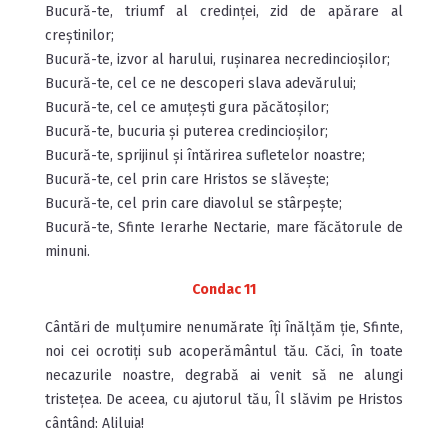
Bucură-te, triumf al credinței, zid de apărare al
creștinilor;
Bucură-te, izvor al harului, rușinarea necredincioșilor;
Bucură-te, cel ce ne descoperi slava adevărului;
Bucură-te, cel ce amuțești gura păcătoșilor;
Bucură-te, bucuria și puterea credincioșilor;
Bucură-te, sprijinul și întărirea sufletelor noastre;
Bucură-te, cel prin care Hristos se slăvește;
Bucură-te, cel prin care diavolul se stârpește;
Bucură-te, Sfinte Ierarhe Nectarie, mare făcătorule de
minuni.
Condac 11
Cântări de mulțumire nenumărate îți înălțăm ție, Sfinte,
noi cei ocrotiți sub acoperământul tău. Căci, în toate
ne­cazurile noastre, degrabă ai venit să ne alungi
tristețea. De aceea, cu ajutorul tău, Îl slăvim pe Hristos
cântând: Aliluia!