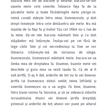
Auzului meu vei da bucurie și veselie; bucura-se-vor
oasele mele cele smerite. Întoarce fața Ta de la
păcatele mele și toate fărădelegile mele șterge-le.
Inimă curată zidește întru mine, Dumnezeule, și duh
drept înnoiește întru cele dinlăuntru ale mele. Nu mă
lepăda de la fața Ta și Duhul Tău cel Sfânt nu-L lua de
la mine. Dă-mi mie bucuria mântuirii Tale și cu duh
stăpânitor mă întărește. Învăța-voi pe cei fără de
lege căile Tale și cei necredincioși la Tine se vor
întoarce. Izbăvește-mă de vărsarea de sânge,
Dumnezeule, Dumnezeul mântuirii mele; bucura-se-va
limba mea de dreptatea Ta. Doamne, buzele mele vei
deschide și gura mea va vesti lauda Ta. Că de ai fi
voit jertfă, Ți-aș fi dat; arderile de tot nu le vei binevoi.
Jertfa lui Dumnezeu: duhul umilit, inima înfrântă și
smerită Dumnezeu nu o va urgisi. Fă bine, Doamne,
întru bună-voirea Ta, Sionului, și să se zidească zidurile
Ierusalimului. Atunci vei binevoi jertfa dreptății,
prinosul și arderile de tot; atunci vor pune pe altarul