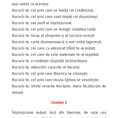
auzi unele ca acestea:
Bucură-te, cel prin care se înalță cei credincioși;
Bucură-te, cel prin care sunt risipiți cei dușmănoși;
Bucură-te, vas aurit al înțelepciunii;
Bucură-te, cel prin care se învinge răutatea lumii;
Bucură-te, locaș al sfințeniei și al lucrării cerești;
Bucură-te, carte dumnezeiască a noii cetăți îngerești;
Bucură-te, cel care cu adevărat Sfânt te-ai arătat;
Bucură-te, cel care de cele materiale te-ai lepădat;
Bucură-te, a credinței răsplată strălucitoare;
Bucură-te, mijlocitor cucernic al harului;
Bucură-te, cel prin care Biserica se slăvește;
Bucură-te, cel prin care insula Eghina se veselește;
Bucură-te, Sfinte Ierarhe Nectarie, mare făcătorule de
minuni.
Condac 2
Înțelepciune având, încă din tinerețe, de raza cea