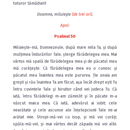
tuturor tămăduiri!
Doamne, miluiește
(de trei ori)
.
Apoi:
Psalmul 50
Miluiește-mă, Dumnezeule, după mare mila Ta, și după
mulțimea îndurărilor Tale, șterge fărădelegea mea. Mai
vârtos mă spală de fărădelegea mea și de păcatul meu
mă curățește. Că fărădelegea mea eu o cunosc și
păcatul meu înaintea mea este pururea. Ție unuia am
greșit și rău înaintea Ta am făcut, așa încât drept ești Tu
întru cuvintele Tale și biruitor când vei judeca Tu. Că
iată, întru fărădelegi m-am zămislit și în păcate m-a
născut maica mea. Că iată, adevărul ai iubit; cele
nearătate și cele ascunse ale înțelepciunii Tale mi-ai
arătat mie. Stropi-mă-vei cu isop, și mă voi curăți;
spăla-mă-vei, și mai vârtos decât zăpada mă voi albi.