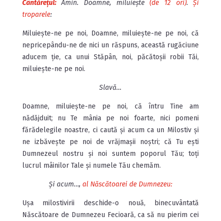
Cântărețul:
Amin. Doamne, miluiește
(de 12 ori)
.
Și
troparele
:
Miluiește-ne pe noi, Doamne, miluiește-ne pe noi, că
nepricepându-ne de nici un răspuns, această rugăciune
aducem ție, ca unui Stăpân, noi, păcătoșii robii Tăi,
miluiește-ne pe noi.
Slavă…
Doamne, miluiește-ne pe noi, că întru Tine am
nădăjduit; nu Te mânia pe noi foarte, nici pomeni
fărădelegile noastre, ci caută și acum ca un Milostiv și
ne izbăvește pe noi de vrăjmașii noștri; că Tu ești
Dumnezeul nostru și noi suntem poporul Tău; toți
lucrul mâinilor Tale și numele Tău chemăm.
Și acum…,
al Născătoarei de Dumnezeu:
Ușa milostivirii deschide-o nouă, binecuvântată
Născătoare de Dumnezeu Fecioară, ca să nu pierim cei