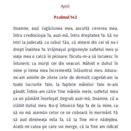
Apoi:
Psalmul 142
Doamne, auzi rugăciunea mea, ascultă cererea mea,
întru credincioșia Ta, auzi-mă, întru dreptatea Ta. Să nu
intri la judecată cu robul Tău, că nimeni din cei vii nu-i
drept înaintea Ta. Vrăjmașul prigonește sufletul meu și
viața mea o calcă în picioare; făcutu-m-a să locuiesc în
întuneric ca morții cei din veacuri. Mâhnit e duhul în
mine și inima mea încremenită înlăuntrul meu. Adusu-
mi-am aminte de zilele cele de demult; cugetat-am la
toate lucrurile Tale, la faptele mâinilor Tale m-am
gândit. Întins-am către Tine mâinile mele, sufletul meu
ca un pământ însetoșat. Degrab auzi-mă, Doamne, că a
slăbit duhul meu. Nu-ți întoarce fața Ta de la mine, ca
să nu mă asemăn celor ce se coboară în mormânt. Fă
să aud dimineața mila Ta, că la Tine mi-e nădejdea.
Arată-mi calea pe care voi merge, că la Tine am ridicat