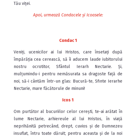
Tău viței.
Apoi, urmează Condacele și Icoasele:
Condac 1
Veniți, ucenicilor ai lui Hristos, care însetați după
împărăția cea cerească, să îi aducem laude iubitorului
nostru ocro­titor, Sfântul Ierarh Nectarie. Și,
mulțumindu-i pentru nemăsurata sa dragoste față de
noi, să-i cântăm într-un glas: Bucură-te, Sfinte Ierarhe
Nectarie, mare făcătorule de minuni!
Icos 1
Om purtător al bucuriilor celor cerești, te-ai arătat în
lume Nectarie, arhiereule al lui Hristos, în viață
neprihănită petrecând, drept, cuvios și de Dumnezeu
insuflat, întru toate dăruit; pentru aceasta și de la noi