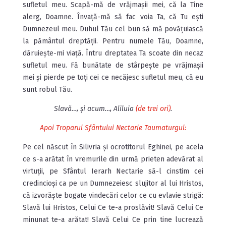
sufletul meu. Scapă-mă de vrăjmașii mei, că la Tine
alerg, Doamne. Învață-mă să fac voia Ta, că Tu ești
Dumnezeul meu. Duhul Tău cel bun să mă povățuiască
la pământul dreptății. Pentru numele Tău, Doamne,
dăruiește-mi viață. Întru dreptatea Ta scoate din necaz
sufletul meu. Fă bunătate de stârpește pe vrăjmașii
mei și pierde pe toți cei ce necăjesc sufletul meu, că eu
sunt robul Tău.
Slavă…, și acum…, Aliluia
(de trei ori)
.
Apoi Troparul Sfântului Nectarie Taumaturgul:
Pe cel născut în Silivria şi ocrotitorul Eghinei, pe acela
ce s-a arătat în vremurile din urmă prieten adevărat al
virtuţii, pe Sfântul Ierarh Nectarie să-l cinstim cei
credincioşi ca pe un Dumnezeiesc slujitor al lui Hristos,
că izvorăşte bogate vindecări celor ce cu evlavie strigă:
Slavă lui Hristos, Celui Ce te-a proslăvit! Slavă Celui Ce
minunat te-a arătat! Slavă Celui Ce prin tine lucrează