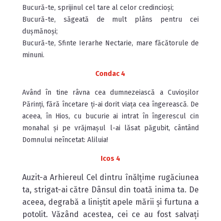
Bucură-te, sprijinul cel tare al celor credincioși;
Bucură-te, săgeată de mult plâns pentru cei
dușmănoși;
Bucură-te, Sfinte Ierarhe Nectarie, mare făcătorule de
minuni.
Condac 4
Având în tine râvna cea dumnezeiască a Cuvioșilor
Părinți, fără încetare ți-ai dorit viața cea îngerească. De
aceea, în Hios, cu bucurie ai intrat în îngerescul cin
monahal și pe vrăjmașul l-ai lăsat păgubit, cântând
Domnului neîncetat: Aliluia!
Icos 4
Auzit-a Arhiereul Cel dintru înălțime rugăciunea
ta, strigat-ai către Dânsul din toată inima ta. De
aceea, degrabă a liniștit apele mării și furtuna a
potolit. Văzând acestea, cei ce au fost salvați