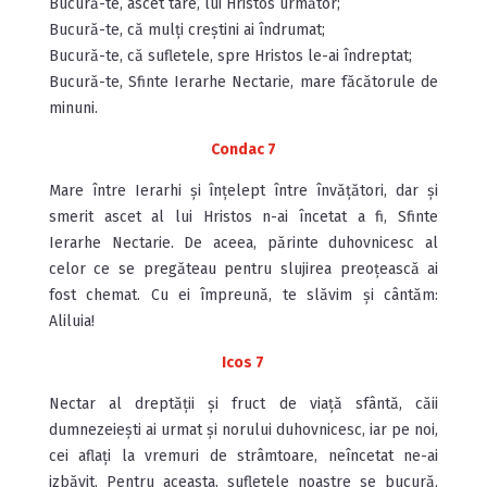
Bucură-te, ascet tare, lui Hristos următor;
Bucură-te, că mulți creștini ai îndrumat;
Bucură-te, că sufletele, spre Hristos le-ai îndreptat;
Bucură-te, Sfinte Ierarhe Nectarie, mare făcătorule de
minuni.
Condac 7
Mare între Ierarhi și înțelept între învățători, dar și
smerit ascet al lui Hristos n-ai încetat a fi, Sfinte
Ierarhe Nectarie. De aceea, părinte duhovnicesc al
celor ce se pregăteau pentru slujirea preoțească ai
fost chemat. Cu ei împreună, te slăvim și cântăm:
Aliluia!
Icos 7
Nectar al dreptății și fruct de viață sfântă, căii
dumnezeiești ai urmat și norului duhovnicesc, iar pe noi,
cei aflați la vremuri de strâmtoare, neîncetat ne-ai
izbăvit. Pentru aceasta, sufletele noastre se bucură,