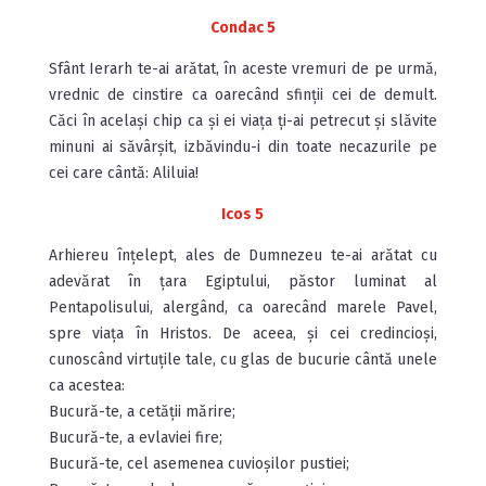
Condac 5
Sfânt Ierarh te-ai arătat, în aceste vremuri de pe urmă,
vrednic de cinstire ca oarecând sfinții cei de demult.
Căci în același chip ca și ei viața ți-ai petrecut și slăvite
minuni ai săvârșit, izbăvindu-i din toate necazurile pe
cei care cântă: Aliluia!
Icos 5
Arhiereu înțelept, ales de Dumnezeu te-ai arătat cu
adevărat în țara Egiptului, păstor luminat al
Pentapolisului, aler­gând, ca oarecând marele Pavel,
spre viața în Hristos. De aceea, și cei credincioși,
cunoscând virtuțile tale, cu glas de bucurie cântă unele
ca acestea:
Bucură-te, a cetății mărire;
Bucură-te, a evlaviei fire;
Bucură-te, cel asemenea cuvioșilor pustiei;