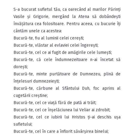
S-a bucurat sufletul tău, ca oarecând al marilor Părinți
Vasile și Grigorie, mergând la Atena să dobândești
învățătura cea folositoare. Pentru aceea, cu bucurie îți
cântăm unele ca acestea:
Bucură-te, fiu al luminii celei cerești;
Bucură-te, vlăstar al evlaviei celei îngerești;
Bucură-te, cel ce ai fugit de amăgirile cele lumești;
Bucură-te, că cele îndumnezeitoare n-ai încetat să
dorești;
Bucură-te, minte purtătoare de Dumnezeu, plină de
înțelesuri dumnezeiești;
Bucură-te, cărbune al Sfântului Duh, foc aprins al
cugetării creștine;
Bucură-te, cel ce viață fără de pată ai trăit;
Bucură-te, cel ce înșelăciunea lui Veliar ai zdrobit;
Bucură-te, cel ce iubirii lui Hristos ți-ai deschis ușa
sufletului;
Bucură-te, cel în care a înflorit săvârșirea binelui;