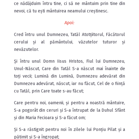
ce nădăjduim întru tine, ci să ne mântuim prin tine din
nevoi, că tu ești mântuirea neamului creștinesc.
Apoi:
Cred întru unul Dumnezeu, Tatăl Atotțiitorul, Făcătorul
cerului și al pământului, văzutelor tuturor și
nevăzutelor.
Și întru unul Domn Iisus Hristos, Fiul lui Dumnezeu,
Unul-Născut, Care din Tatăl S-a născut mai înainte de
toți vecii; Lumină din Lumină, Dumnezeu adevărat din
Dumnezeu adevărat, născut, iar nu făcut, Cel de o ființă
cu Tatăl, prin Care toate s-au făcut;
Care pentru noi, oamenii, și pentru a noastră mântuire,
S-a pogorât din ceruri și S-a întrupat de la Duhul Sfânt
și din Maria Fecioara și S-a făcut om;
Și S-a răstignit pentru noi în zilele lui Ponțiu Pilat și a
pătimit și S-a îngropat;