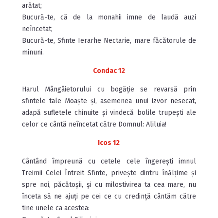
arătat;
Bucură-te, că de la monahii imne de laudă auzi
neîncetat;
Bucură-te, Sfinte Ierarhe Nectarie, mare făcătorule de
minuni.
Condac 12
Harul Mângâietorului cu bogăție se re­varsă prin
sfintele tale Moaște și, asemenea unui izvor nesecat,
adapă su­fletele chinuite și vindecă bolile trupești ale
celor ce cântă ne­în­cetat către Domnul: Aliluia!
Icos 12
Cântând împreună cu cetele cele îngerești imnul
Treimii Celei Întreit Sfinte, privește dintru înălțime și
spre noi, păcătoșii, și cu milostivirea ta cea mare, nu
înceta să ne ajuți pe cei ce cu credință cântăm către
tine unele ca acestea: