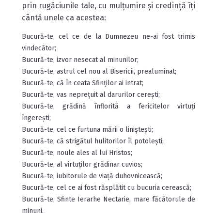
prin rugăciunile tale, cu mulțumire și credință îți
cântă unele ca acestea:
Bucură-te, cel ce de la Dumnezeu ne-ai fost trimis
vindecător;
Bucură-te, izvor nesecat al minunilor;
Bucură-te, astrul cel nou al Bisericii, prealuminat;
Bucură-te, că în ceata Sfinților ai intrat;
Bucură-te, vas neprețuit al darurilor cerești;
Bucură-te, grădină înflorită a fericitelor virtuți
îngerești;
Bucură-te, cel ce furtuna mării o liniștești;
Bucură-te, că strigătul hulitorilor îl potolești;
Bucură-te, noule ales al lui Hristos;
Bucură-te, al virtuților grădinar cuvios;
Bucură-te, iubitorule de viață duhovnicească;
Bucură-te, cel ce ai fost răsplătit cu bucuria cerească;
Bucură-te, Sfinte Ierarhe Nectarie, mare făcătorule de
minuni.