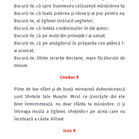
Bucură-te, că spre Dumnezeu călăuzești mănăstirea ta;
Bucură-te, că toată puterea și râvna ți-ai pus pentru ea;
Bucură-te, al Eghinei strălucit veghetor;
Bucură-te, că îndată credincioșilor le dai ajutor;
Bucură-te, că pe mulți din primejdii i-ai salvat;
Bucură-te, că pe amăgitorul în prăpastia cea adâncă l-
ai aruncat;
Bucură-te, Sfinte Ierarhe Nectarie, mare făcătorule de
minuni.
Condac 9
Pline de har sfânt și de bună mireasmă duhovnicească
sunt Sfintele tale Moaște. Mirul ce izvorăște din ele
bine înmiresmează, nu doar sfânta ta mănăstire, ci și
întreaga insulă a Eghinei, sfințindu-i pe aceia care nu
încetează a cânta: Aliluia!
Icos 9