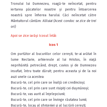
Tronului lui Dum­nezeu, roagă-te neîncetat, pentru
iertarea păcatelor noastre și pentru întoarcerea
noastră spre înfierea harului. Căci neîncetat către
Mântuitorul cântăm: Aliluia!
(Acest condac se zice de trei
ori)
Apoi se zice iarăși Icosul întâi:
Icos 1
Om purtător al bucuriilor celor cerești, te-ai arătat în
lume Nectarie, arhiereule al lui Hristos, în viață
neprihănită petrecând, drept, cuvios și de Dumnezeu
insuflat, întru toate dăruit; pentru aceasta și de la noi
auzi unele ca acestea:
Bucură-te, cel prin care se înalță cei credincioși;
Bucură-te, cel prin care sunt risipiți cei dușmănoși;
Bucură-te, vas aurit al înțelepciunii;
Bucură-te, cel prin care se învinge răutatea lumii;
Bucură-te, locaș al sfințeniei și al lucrării cerești;