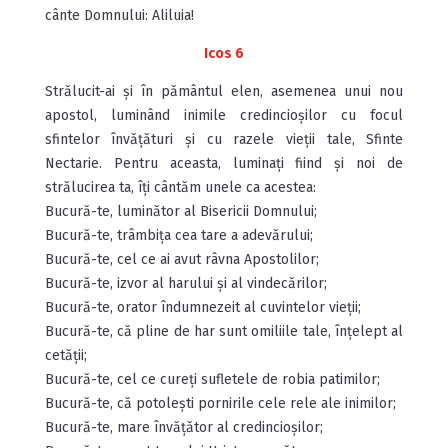
cânte Domnului: Aliluia!
Icos 6
Strălucit-ai și în pământul elen, asemenea unui nou
apostol, luminând inimile credincioșilor cu focul
sfintelor învă­țături și cu razele vieții tale, Sfinte
Nectarie. Pentru aceasta, luminați fiind și noi de
strălucirea ta, îți cântăm unele ca acestea:
Bucură-te, luminător al Bisericii Domnului;
Bucură-te, trâmbița cea tare a adevărului;
Bucură-te, cel ce ai avut râvna Apostolilor;
Bucură-te, izvor al harului și al vindecărilor;
Bucură-te, orator îndumnezeit al cuvintelor vieții;
Bucură-te, că pline de har sunt omiliile tale, înțelept al
cetății;
Bucură-te, cel ce cureți sufletele de robia patimilor;
Bucură-te, că potolești pornirile cele rele ale inimilor;
Bucură-te, mare învățător al credincioșilor;