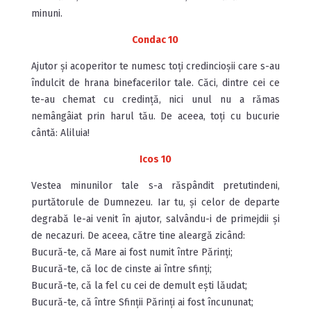
minuni.
Condac 10
Ajutor și acoperitor te numesc toți credincioșii care s-au
îndulcit de hrana binefacerilor tale. Căci, dintre cei ce
te-au chemat cu credință, nici unul nu a rămas
nemângâiat prin harul tău. De aceea, toți cu bucurie
cântă: Aliluia!
Icos 10
Vestea minunilor tale s-a răspândit pretutindeni,
purtătorule de Dumnezeu. Iar tu, și celor de departe
degrabă le-ai venit în ajutor, salvându-i de primejdii și
de necazuri. De aceea, către tine aleargă zicând:
Bucură-te, că Mare ai fost numit între Părinți;
Bucură-te, că loc de cinste ai între sfinți;
Bucură-te, că la fel cu cei de demult ești lăudat;
Bucură-te, că între Sfinții Părinți ai fost încununat;