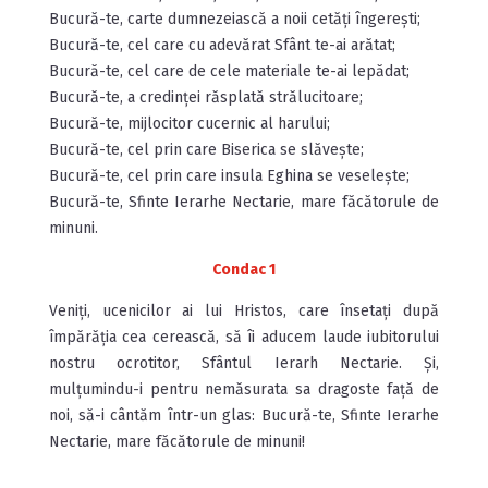
Bucură-te, carte dumnezeiască a noii cetăți îngerești;
Bucură-te, cel care cu adevărat Sfânt te-ai arătat;
Bucură-te, cel care de cele materiale te-ai lepădat;
Bucură-te, a credinței răsplată strălucitoare;
Bucură-te, mijlocitor cucernic al harului;
Bucură-te, cel prin care Biserica se slăvește;
Bucură-te, cel prin care insula Eghina se veselește;
Bucură-te, Sfinte Ierarhe Nectarie, mare făcătorule de
minuni.
Condac 1
Veniți, ucenicilor ai lui Hristos, care însetați după
împărăția cea cerească, să îi aducem laude iubitorului
nostru ocro­titor, Sfântul Ierarh Nectarie. Și,
mulțumindu-i pentru nemăsurata sa dragoste față de
noi, să-i cântăm într-un glas: Bucură-te, Sfinte Ierarhe
Nectarie, mare făcătorule de minuni!