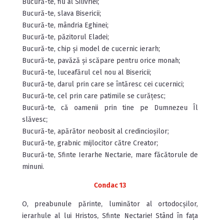
Bucură-te, fiu al Silivriei;
Bucură-te, slava Bisericii;
Bucură-te, mândria Eghinei;
Bucură-te, păzitorul Eladei;
Bucură-te, chip și model de cucernic ierarh;
Bucură-te, pavăză și scăpare pentru orice monah;
Bucură-te, luceafărul cel nou al Bisericii;
Bucură-te, darul prin care se întăresc cei cucernici;
Bucură-te, cel prin care patimile se curățesc;
Bucură-te, că oamenii prin tine pe Dumnezeu Îl
slăvesc;
Bucură-te, apărător neobosit al credincioșilor;
Bucură-te, grabnic mijlocitor către Creator;
Bucură-te, Sfinte Ierarhe Nectarie, mare făcătorule de
minuni.
Condac 13
O, preabunule părinte, luminător al ortodocșilor,
ierarhule al lui Hristos, Sfinte Nectarie! Stând în fața