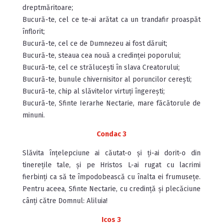
dreptmăritoare;
Bucură-te, cel ce te-ai arătat ca un trandafir proaspăt
înflorit;
Bucură-te, cel ce de Dumnezeu ai fost dăruit;
Bucură-te, steaua cea nouă a credinței poporului;
Bucură-te, cel ce strălucești în slava Creatorului;
Bucură-te, bunule chivernisitor al poruncilor cerești;
Bucură-te, chip al slăvitelor virtuți îngerești;
Bucură-te, Sfinte Ierarhe Nectarie, mare făcătorule de
minuni.
Condac 3
Slăvita înțelepciune ai căutat-o și ți-ai dorit-o din
tinerețile tale, și pe Hristos L-ai rugat cu lacrimi
fierbinți ca să te împodobească cu înalta ei frumusețe.
Pentru aceea, Sfinte Nectarie, cu credință și plecăciune
cânți către Domnul: Aliluia!
Icos 3