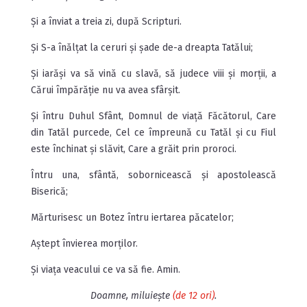
Și a înviat a treia zi, după Scripturi.
Și S-a înălțat la ceruri și șade de-a dreapta Tatălui;
Și iarăși va să vină cu slavă, să judece viii și morții, a
Cărui împărăție nu va avea sfârșit.
Și întru Duhul Sfânt, Domnul de viață Făcătorul, Care
din Tatăl purcede, Cel ce împreună cu Tatăl și cu Fiul
este închinat și slăvit, Care a grăit prin proroci.
Întru una, sfântă, sobornicească și apostolească
Biserică;
Mărturisesc un Botez întru iertarea păcatelor;
Aștept învierea morților.
Și viața veacului ce va să fie. Amin.
Doamne, miluiește
(de 12 ori)
.