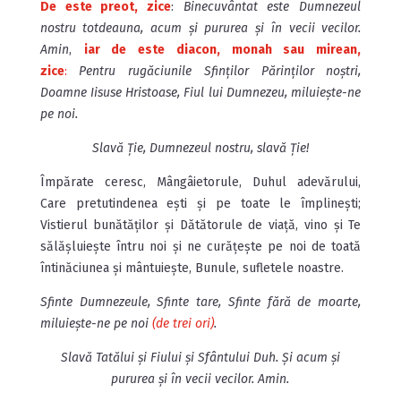
De este preot, zice
:
Binecuvântat este Dumnezeul
nostru totdeauna, acum și pururea și în vecii vecilor.
Amin
,
iar de este diacon, monah sau mirean,
zice
:
Pentru rugăciunile Sfinților Părinților noștri,
Doamne Iisuse Hristoase, Fiul lui Dumnezeu, miluiește-ne
pe noi.
Slavă Ție, Dumnezeul nostru, slavă Ție!
Împărate ceresc, Mângâietorule, Duhul adevărului,
Care pretutindenea ești și pe toate le împlinești;
Vistierul bunătăților și Dătătorule de viață, vino și Te
sălășluiește întru noi și ne curățește pe noi de toată
întinăciunea și mântuiește, Bunule, sufletele noastre.
Sfinte Dumnezeule, Sfinte tare, Sfinte fără de moarte,
miluiește-ne pe noi
(de trei ori)
.
Slavă Tatălui și Fiului și Sfântului Duh. Și acum și
pururea și în vecii vecilor. Amin.