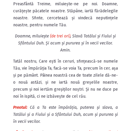
Preasfântă Treime, miluiește-ne pe noi. Doamne,
curățește păcatele noastre. Stăpâne, iartă fărădelegile
noastre. Sfinte, cercetează și vindecă neputințele
noastre, pentru numele Tău.
Doamne, miluiește
(de trei ori)
, Slavă Tatălui și Fiului și
Sfântului Duh. Și acum și pururea și în vecii vecilor.
Amin.
Tatăl nostru, Care ești în ceruri, sfințească-se numele
Tău, vie împărăția Ta, facă-se voia Ta, precum în cer, așa
și pe pământ. Pâinea noastră cea de toate zilele dă-ne-
o nouă astăzi, și ne iartă nouă greșelile noastre,
precum și noi iertăm greșiților noștri. Și nu ne duce pe
noi în ispită, ci ne izbăvește de cel rău.
Preotul:
Că a Ta este împărăția, puterea și slava, a
Tatălui și a Fiului și a Sfântului Duh, acum și pururea și
în vecii vecilor.