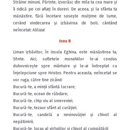
Străine minuni, Părinte, izvorăsc din mila ta cea mare și
îi ridică pe cei aflați în dureri. De aceea, și la sfânta ta
mănăstire, fără încetare sosește mulțime de lume,
cerând vindecarea și izbăvirea de boli, cântând
neîncetat: Aliluia!
Icos 8
Liman izbăvitor, în insula Eghina, este mănăstirea ta,
Sfinte. Aici, sufletele monahiilor le-ai condus
duhovnicește spre mântuire și le-ai îndreptat cu
înțelepciune spre Hristos. Pentru aceasta, neîncetat se
vor ruga, către tine zicând:
Bucură-te, a minții sfântă lucrare;
Bucură-te, ocean de răbdare;
Bucură-te, chip viu al smereniei;
Bucură-te, tezaur sfânt al curăției;
Bucură-te, candelă a nevinovăției și chivot al
nepătimirii;
Bucură-te, locaș al virtuților și chivot al cumpătării;