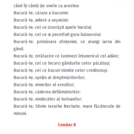
când îți cântă ție unele ca acestea:
Bucură-te, cărare a bucuriei;
Bucură-te, adiere a veșniciei;
Bucură-te, cel ce izvorăști apele harului;
Bucură-te, cel ce ai pecetluit gura balaurului;
Bucură-te, primăvara sfințeniei, ce alungi iarna din
gând;
Bucură-te, strălucire ce luminezi întunericul cel adânc;
Bucură-te, cel ce încurci gândurile celor păcătoși;
Bucură-te, cel ce bucuri inimile celor credincioși;
Bucură-te, sprijin al dreptmăritorilor;
Bucură-te, nimicitor al ereziilor;
Bucură-te, căderea defăimătorilor;
Bucură-te, vindecător al bolnavilor;
Bucură-te, Sfinte Ierarhe Nectarie, mare făcătorule de
minuni.
Condac 8